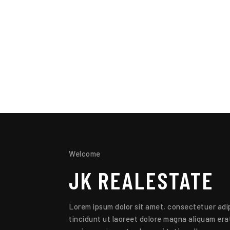
Welcome
JK
REALESTATE
Lorem ipsum dolor sit amet, consectetuer adip
tincidunt ut laoreet dolore magna aliquam erat