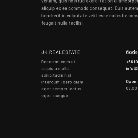
veniam, quis nostrud exerci tation ullamcorper 
aliquip ex ea commodo consequat. Duis autem v
hendrerit in vulputate velit esse molestie cons
feugait nulla facilisi.
JK REALESTATE
ติดต่อ
Donec mi enim et
+66 (
turpis a mollis
info@
sollicitudin nisl
Open:
interdum libero diam
​09.0
eget semper lectus
eget congue.