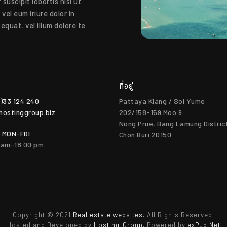
suscipit lobortis nisl ut
el eum iriure dolor in
equat, vel illum dolore te
ที่อยู่
0)33 124 240
Pattaya Klang / Soi Yume
hostinggroup.biz
202/158-159 Moo 9
Nong Prue, Bang Lamung Distric
 MON-FRI
Chon Buri 20150
0 am-18.00 pm
Copyright © 2021
Real estate websites.
All Rights Reserved.
Hosted and Developed by
Hosting-Group.
Powered by
exPub.Net