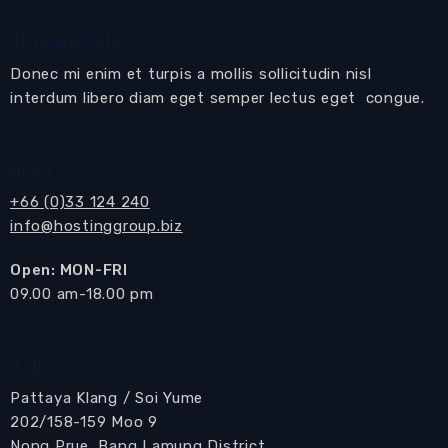
JK Realestate
Donec mi enim et turpis a mollis sollicitudin nisl
interdum libero diam eget semper lectus eget congue.
ติดต่อ
+66 (0)33 124 240
info@hostinggroup.biz
Open: MON-FRI
​09.00 am-18.00 pm
ที่อยู่
Pattaya Klang / Soi Yume
202/158-159 Moo 9
Nong Prue, Bang Lamung District